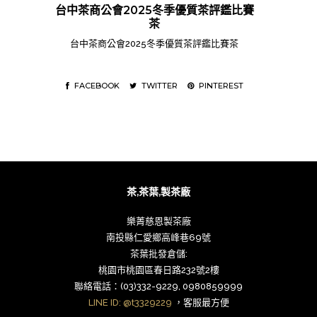
台中茶商公會2025冬季優質茶評鑑比賽
茶
台中茶商公會2025冬季優質茶評鑑比賽茶
FACEBOOK
TWITTER
PINTEREST
茶,茶葉,製茶廠
樂菁慈恩製茶廠
南投縣仁愛鄉高峰巷69號
茶葉批發倉儲:
桃園市桃園區春日路232號2樓
聯絡電話：(03)332-9229, 0980859999
LINE ID: @t3329229
，客服最方便