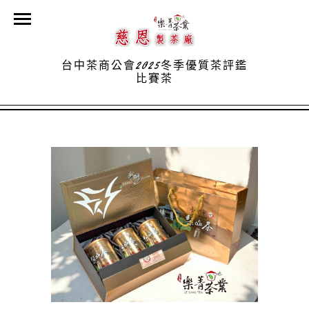
台中茶商公會2025冬季優質茶評鑑
比賽茶