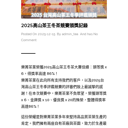
2025高山茶王冬茶競賽頒獎記錄
Posted On 2025-12-15 By
admin_tea
And has
No
Comment
樂菁茶業榮獲2025高山茶王冬茶大賽佳績：頭等獎 x
6，得獎率高達 86%！
樂菁茶業在此向所有支持我們的客戶，以及2025台
灣高山茶王冬季評鑑競賽的評審們致上最誠摯的感
謝！在本次競賽中，樂菁茶業不負眾望，榮獲頭等獎
x 6、金牌獎 x 10、優良獎 x 20的殊榮，整體得獎率
高達86%！
這份榮耀是對樂菁茶業多年來堅持高品質茶葉生產的
肯定。我們擁有兩座自有茶廠與茶園，致力於生產最